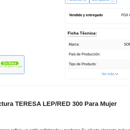
Vendido y entregado
FGX
Ficha Técnica:
Marca:
SO
País de Producción:
En línea
Tipo de Producto:
-S 10 am a 7 pm
Unidades por paquete:
Ver más
Presentación del Producto:
Lectura TERESA LEP/RED 300 Para Mujer