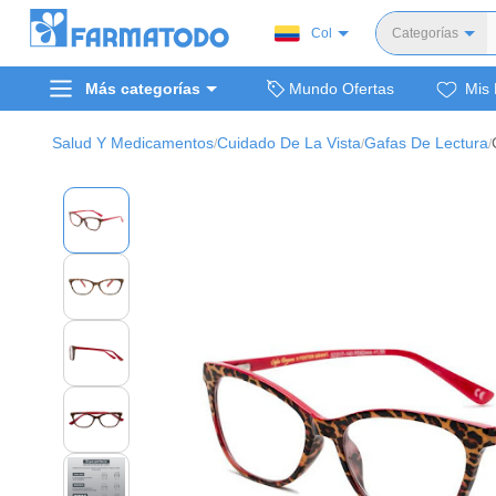
Col
Categorías
Toda
Más categorías
Mundo Ofertas
Mis 
Dermocosm
Salud y medi
Salud Y Medicamentos
Cuidado De La Vista
Gafas De Lectura
/
/
/
Bellez
Cuidado de
Cuidado pe
Alimentos y 
Hogar, mascota
Bienestar y nutric