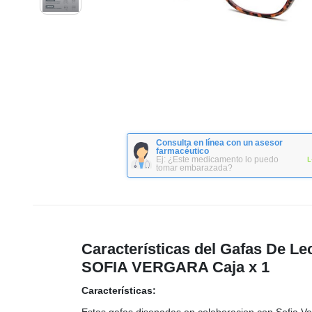
Consulta en línea con un asesor
farmacéutico
Ej: ¿Este medicamento lo puedo
L
tomar embarazada?
Características del Gafas De 
SOFIA VERGARA Caja x 1
Características: