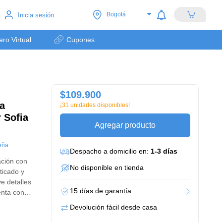
Bogotá
Inicia sesión
lero Virtual
Cupones
$109.900
a
¡31 unidades disponibles!
 Sofia
Agregar producto
eña
Despacho a domicilio en:
1-3 días
ación con
No disponible en tienda
sticado y
e detalles
15 días de garantía
enta con
Devolución fácil desde casa