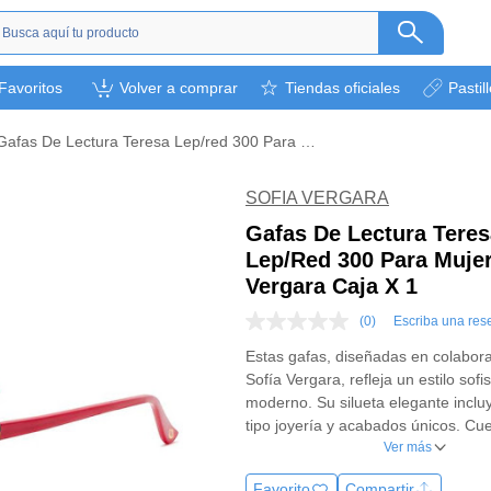
s
Favoritos
Volver a comprar
Tiendas oficiales
Pastil
ética
camentos
Gafas De Lectura Teresa Lep/red 300 Para Mujer Sofia Vergara Caja X 1
a
l bebé
SOFIA VERGARA
rsonal
Gafas De Lectura Teres
Lep/red 300 Para Mujer
bebidas
Vergara Caja X 1
s y otros.
(0)
Escriba una res
ión deportiva
Sin
puntuación
Estas gafas, diseñadas en colabor
Enlace
Sofía Vergara, refleja un estilo sofi
en
la
moderno. Su silueta elegante incluy
misma
tipo joyería y acabados únicos. Cu
página.
micas resistentes a i
Ver más
Favorito
Compartir