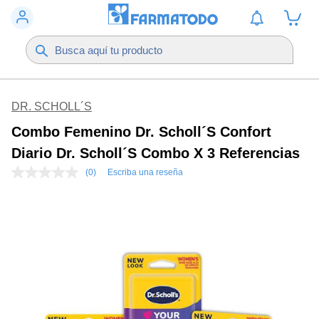
DR. SCHOLL´S
Combo Femenino Dr. Scholl´s Confort
Diario Dr. Scholl´s Combo X 3 Referencias
(0)
Escriba una reseña
Sin
puntuación
Enlace
en
la
misma
página.