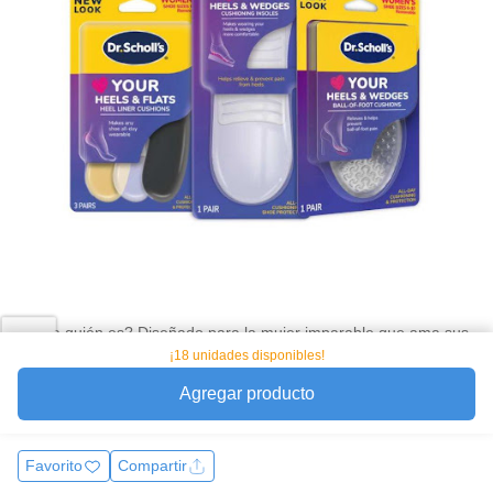
¿Para quién es? Diseñado para la mujer imparable que ama sus
tacones y zapatos planos, pero se niega a sufrir por dolor o
¡18 unidades disponibles!
rozaduras. Ideal para jornadas de oficina, eventos especiales o
Agregar producto
noches de bail
Ver más
Favorito
Compartir