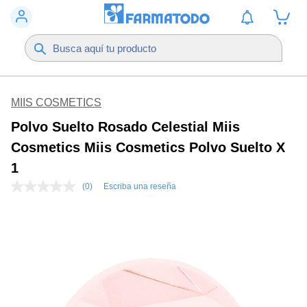
MIIS COSMETICS
Polvo Suelto Rosado Celestial Miis
Cosmetics Miis Cosmetics Polvo Suelto X
1
(0)
Escriba una reseña
Sin
puntuación
Enlace
en
la
misma
página.