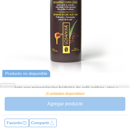
Producto no disponible
Exfoliante con microgránulos herbales de café arábica, aloe y
miel que elimina células muertas y mejora la textura al instante.
¡0 unidades disponibles!
Ayuda a iluminar, suavizar y prevenir imperfecciones. Apto para
Agregar producto
rostro y
Ver más
Favorito
Compartir