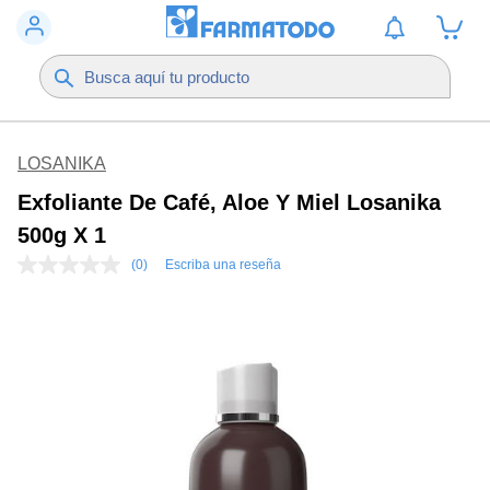
LOSANIKA
Exfoliante De Café, Aloe Y Miel Losanika
500g X 1
(0)
Escriba una reseña
Sin
puntuación
Enlace
en
la
misma
página.