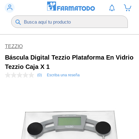
TEZZIO
Báscula Digital Tezzio Plataforma En Vidrio
Tezzio Caja X 1
(0)
Escriba una reseña
Sin
puntuación
Enlace
en
la
misma
página.