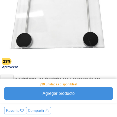
23%
Aprovecha
Báscula digital para uso doméstico con 4 sensores de alta
precisión. Ofrece capacidad de 3 a 150 kg, graduación de 100 g
¡30 unidades disponibles!
y selección de unidades (kg, lb, st). Pantalla LCD de 4 dígitos
Agregar producto
(68×34 mm) inte
Ver más
Favorito
Compartir