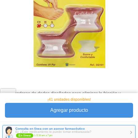
Separadores de dedos diseñados para eliminar la fricción y
presión entre los dedos
¡41 unidades disponibles!
Agregar producto
Favorito
Compartir
Consulta en línea con un asesor farmacéutico
Ej: ¿Este medicamento lo puedo tomar embarazada?
En línea
L-S 10 am a 7 pm