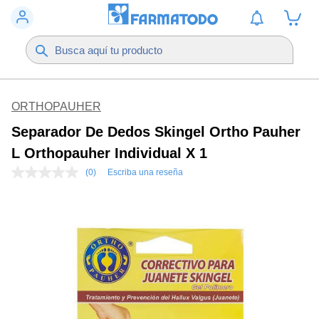
ORTHOPAUHER
Separador De Dedos Skingel Ortho Pauher
L Orthopauher Individual X 1
(0)
Escriba una reseña
Sin
puntuación
Enlace
en
la
misma
página.