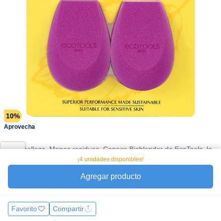
10%
Aprovecha
Más belleza. Menos residuos. Conoce Bioblender de EcoTools, la
esponja de maquillaje ecológica que trabaja tanto por ti como por
¡4 unidades disponibles!
el planeta. La esponja para difuminar maquillaje Bioblender
Agregar producto
Clean Beaut
Ver más
Favorito
Compartir