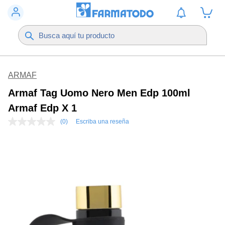
ARMAF
Armaf Tag Uomo Nero Men Edp 100ml
Armaf Edp X 1
(0)
Escriba una reseña
Sin
puntuación
Enlace
en
la
misma
página.