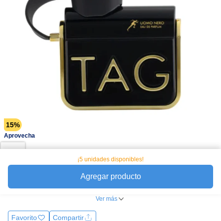
15%
Aprovecha
Armaf Tag Uomo Nero es una fragancia que se abre con una
¡5 unidades disponibles!
explosión de cítricos frescos de bergamota y limón, junto con el
Agregar producto
toque especiado de la pimienta negra y el aromático cilantro y
lavanda. En el
Ver más
Favorito
Compartir