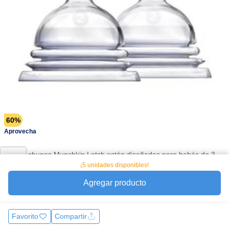
60%
Aprovecha
Estos chupos Munchkin Latch están diseñados para bebés de 3
a 6 meses y ofrecen un flujo medio que facilita una alimentación
¡5 unidades disponibles!
cómoda y natural. Están fabricados en silicona suave y cuentan
Agregar producto
con sistema anticólicos que ayuda a reducir la ingesta de aire.
Son libres de BPA y el paquete incluye dos unidades para mayor
Ver más
practicidad.
Favorito
Compartir