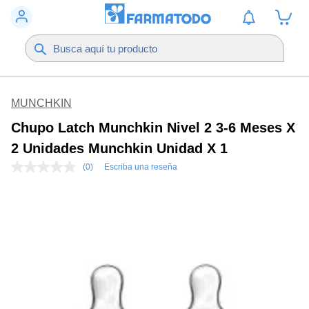
MUNCHKIN
Chupo Latch Munchkin Nivel 2 3-6 Meses X
2 Unidades Munchkin Unidad X 1
(0)
Escriba una reseña
Sin
puntuación
Enlace
en
la
misma
página.