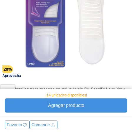
20%
Aprovecha
Las plantillas para tacones en gel invisible Dr. Scholl's Love Your
Heels & Wedges brinda comodidad todo el día para tacones y
¡14 unidades disponibles!
zapatos altos Tecnología Cushion Flex que reduce la presión en
Agregar producto
el metatar
Ver más
Favorito
Compartir