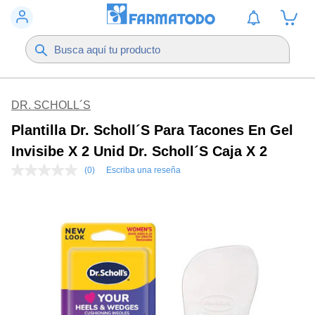
DR. SCHOLL´S
Plantilla Dr. Scholl´s Para Tacones En Gel
Invisibe X 2 Unid Dr. Scholl´s Caja X 2
(0)
Escriba una reseña
Sin
puntuación
Enlace
en
la
misma
página.