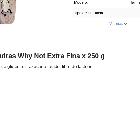
Enlace
Modelo:
Harin
en
la
Tipo de Producto:
misma
página.
Cantidad:
Ver más
Unidades por paquete:
País de Producción:
ndras Why Not Extra Fina x 250 g
Registro Invima:
PSA-
de gluten, sin azucar añadido, libre de lacteos.
Presentación del Producto:
Profundidad ITEM:
Ancho ITEM:
Altura ITEM