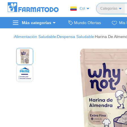
Col
Categorías
Toda
Más categorías
Mundo Ofertas
Mis 
Dermocosm
Salud y medi
Alimentación Saludable
Despensa Saludable
/
/
/
Bellez
Cuidado de
Cuidado pe
Alimentos y 
Hogar, mascota
Bienestar y nutric