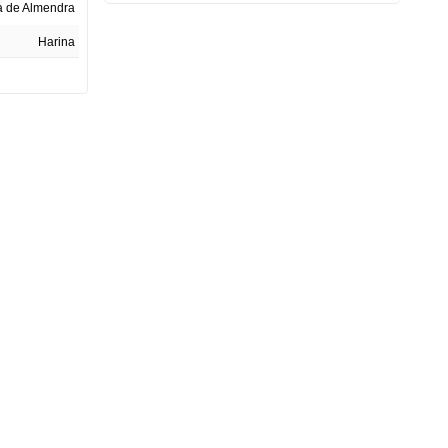
a de Almendra
Harina
250 gr
1
Colombia
0002898-2021
Bolsa
5 cm
15 cm
24 cm