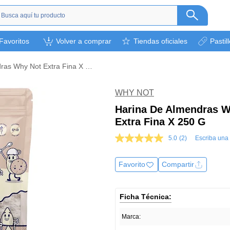
s
Favoritos
Volver a comprar
Tiendas oficiales
Pastil
ética
camentos
Harina De Almendras Why Not Extra Fina X 250 G
a
l bebé
WHY NOT
rsonal
Harina De Almendras W
Extra Fina X 250 G
bebidas
s y otros.
5.0
(2)
Escriba una
5.0
de
ión deportiva
5
Favorito
Compartir
estrellas,
valor
medio
de
Ficha Técnica:
valoración.
Read
2
Marca:
Reviews.