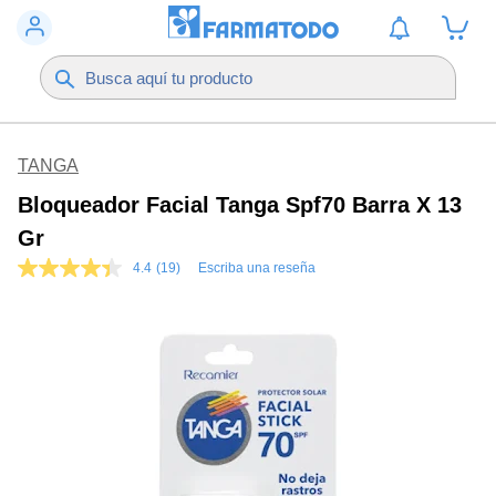
TANGA
Bloqueador Facial Tanga Spf70 Barra X 13
Gr
4.4
(19)
Escriba una reseña
4.4
de
5
estrellas,
valor
medio
de
valoración.
Read
19
Reviews.
Enlace
en