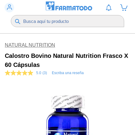
NATURAL NUTRITION
Calostro Bovino Natural Nutrition Frasco X
60 Cápsulas
5.0
(3)
Escriba una reseña
5.0
de
5
estrellas,
valor
medio
de
valoración.
Read
3
Reviews.
Enlace
en