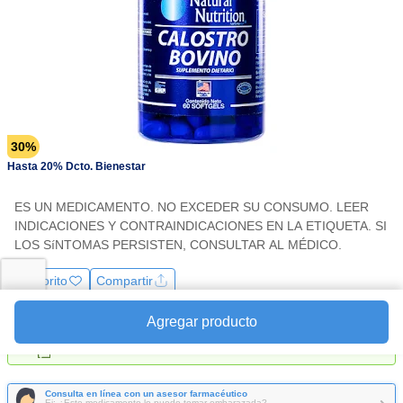
la
misma
página.
30%
Hasta 20% Dcto. Bienestar
ES UN MEDICAMENTO. NO EXCEDER SU CONSUMO. LEER
INDICACIONES Y CONTRAINDICACIONES EN LA ETIQUETA. SI
LOS SíNTOMAS PERSISTEN, CONSULTAR AL MÉDICO.
Favorito
Compartir
Agregar producto
Pastillero
Recordar tomar medicamento
Consulta en línea con un asesor farmacéutico
Ej: ¿Este medicamento lo puedo tomar embarazada?