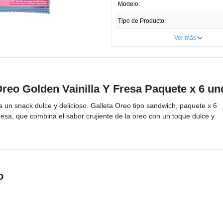
Enlace
Modelo:
en
la
Tipo de Producto:
misma
página.
Cantidad:
Ver más
Unidades por paquete:
País de Producción:
 Oreo Golden Vainilla Y Fresa Paquete x 6 un
Registro Invima:
N
a un snack dulce y delicioso. Galleta Oreo tipo sandwich, paquete x 6
Presentación del Producto:
resa, que combina el sabor crujiente de la oreo con un toque dulce y
Profundidad ITEM:
Ancho ITEM:
Altura ITEM
o