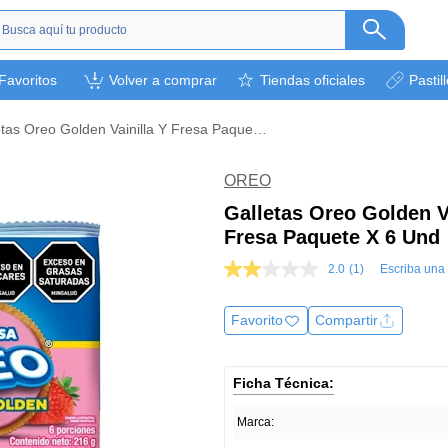
s
Favoritos
Volver a comprar
Tiendas oficiales
Pastil
ética
camentos
Galletas Oreo Golden Vainilla Y Fresa Paquete X 6 Und
a
l bebé
OREO
rsonal
Galletas Oreo Golden V
Fresa Paquete X 6 Und
bebidas
s y otros.
2.0
(1)
Escriba una
2.0
de
ión deportiva
5
Favorito
Compartir
estrellas,
valor
medio
de
Ficha Técnica:
valoración.
Read
a
Marca:
Review.