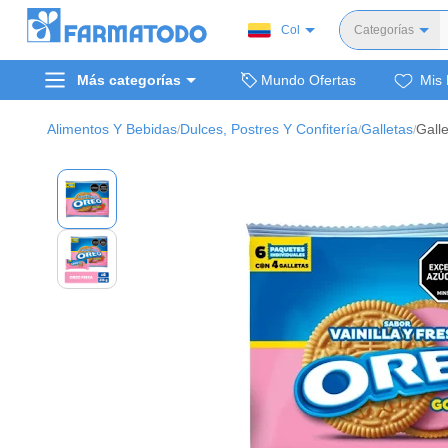
Col
Categorías
Toda
Más categorías
Mundo Ofertas
Mis 
Dermocosm
Salud y medi
Alimentos Y Bebidas
Dulces, Postres Y Confitería
Galletas
/
/
/
Bellez
Cuidado de
Cuidado pe
Alimentos y 
Hogar, mascota
Bienestar y nutric