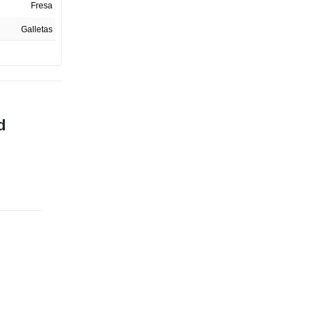
Fresa
Galletas
216 G
1
Perú
d
SA-2826-2025
Paquete
4.5 cm
15 cm
11.5 cm