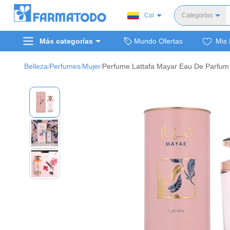
Col
Categorías
Toda
Más categorías
Mundo Ofertas
Mis 
Dermocosm
Salud y medi
Belleza
Perfumes
Mujer
/
/
/
Bellez
Cuidado de
Cuidado pe
Alimentos y 
Hogar, mascota
Bienestar y nutric