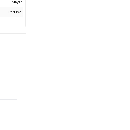
Mayar
Perfume
100 ml
1
No Aplica
Árabes Unidos
27913-24CO
Caja
12 CM
12 CM
17 CM