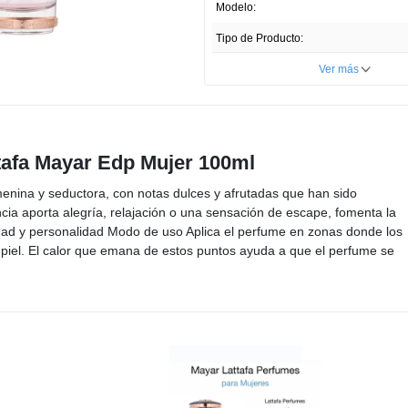
Modelo:
Tipo de Producto:
Cantidad:
Ver más
Unidades por paquete:
Tipo de Piel:
ttafa Mayar Edp Mujer 100ml
País de Producción:
Emiratos 
enina y seductora, con notas dulces y afrutadas que han sido
Registro Invima:
NSOC
a aporta alegría, relajación o una sensación de escape, fomenta la
Presentación del Producto:
idad y personalidad Modo de uso Aplica el perfume en zonas donde los
 piel. El calor que emana de estos puntos ayuda a que el perfume se
Profundidad ITEM:
Ancho ITEM:
Altura ITEM