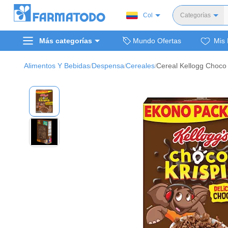
Col
Categorías
Toda
Más categorías
Mundo Ofertas
Mis 
Dermocosm
Salud y medi
Alimentos Y Bebidas
Despensa
Cereales
Cereal Kellogg Choco 
/
/
/
Bellez
Cuidado de
Cuidado pe
Alimentos y 
Hogar, mascota
Bienestar y nutric