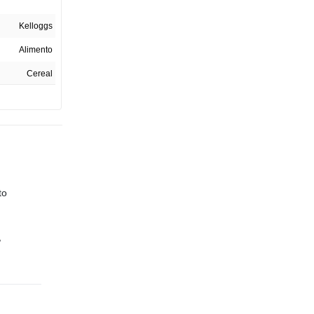
Kelloggs
Alimento
Cereal
260 G
1
Colombia
to
034778-2024
Caja
,
4.7 CM
14.5 CM
24.2 CM