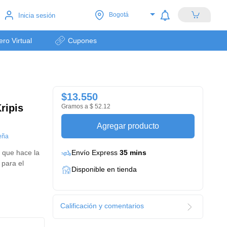
Bogotá
Inicia sesión
lero Virtual
Cupones
$13.550
ripis
Gramos a $ 52.12
Agregar producto
eña
e que hace la
Envío Express
35 mins
 para el
Disponible en tienda
Calificación y comentarios