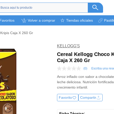
s
Favoritos
Volver a comprar
Tiendas oficiales
Pastil
ética
camentos
Kripis Caja X 260 Gr
a
l bebé
KELLOGG'S
rsonal
Cereal Kellogg Choco K
Caja X 260 Gr
bebidas
s y otros.
(0)
Escriba una res
Sin
puntuación
ión deportiva
Arroz inflado con sabor a chocolat
Enlace
leche deliciosa. Nutrición fortificada
en
la
crecimiento infantil.
misma
página.
Favorito
Compartir
Ficha Técnica: