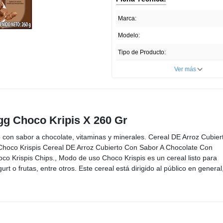
Marca:
Modelo:
Tipo de Producto:
Cantidad:
Ver más
Unidades por paquete:
Tipo de Piel:
ogg Choco Kripis X 260 Gr
País de Producción:
o con sabor a chocolate, vitaminas y minerales. Cereal DE Arroz Cubier
Registro Invima:
RSA-0
Choco Krispis Cereal DE Arroz Cubierto Con Sabor A Chocolate Con
Presentación del Producto:
co Krispis Chips., Modo de uso Choco Krispis es un cereal listo para
t o frutas, entre otros. Este cereal está dirigido al público en general
Profundidad ITEM:
Ancho ITEM:
Altura ITEM