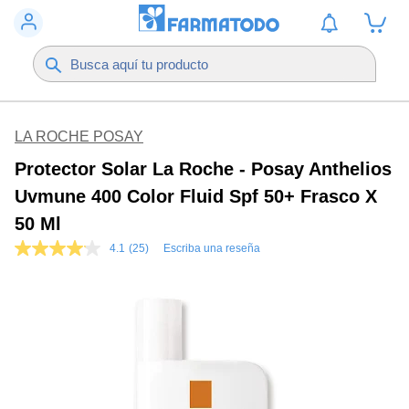
LA ROCHE POSAY
Protector Solar La Roche - Posay Anthelios
Uvmune 400 Color Fluid Spf 50+ Frasco X
50 Ml
4.1
(25)
Escriba una reseña
4.1
de
5
estrellas,
valor
medio
de
valoración.
Read
25
Reviews.