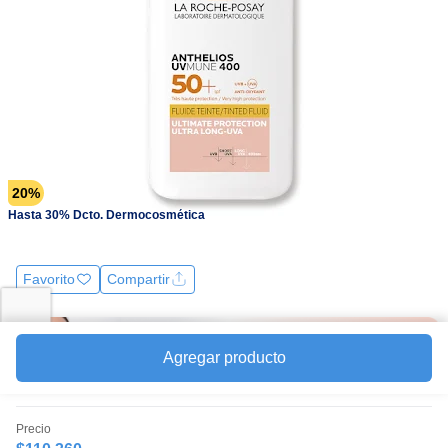
Enlace
en
la
misma
página.
20%
Hasta 30% Dcto. Dermocosmética
Favorito
Compartir
Agregar producto
Precio