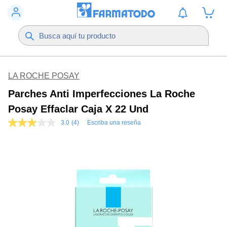
LA ROCHE POSAY
Parches Anti Imperfecciones La Roche
Posay Effaclar Caja X 22 Und
3.0
(4)
Escriba una reseña
3.0
de
5
estrellas,
valor
medio
de
valoración.
Read
4
Reviews.
Enlace
en