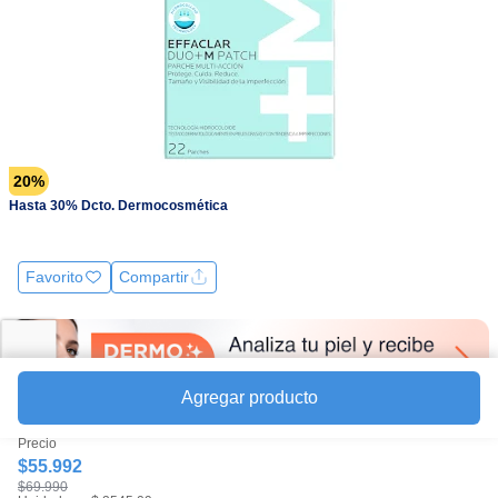
la
misma
página.
20%
Hasta 30% Dcto. Dermocosmética
Favorito
Compartir
Agregar producto
Precio
$55.992
$69.990