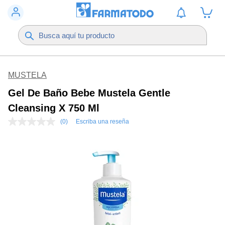
MUSTELA
Gel De Baño Bebe Mustela Gentle
Cleansing X 750 Ml
(0)
Escriba una reseña
Sin
puntuación
Enlace
en
la
misma
página.