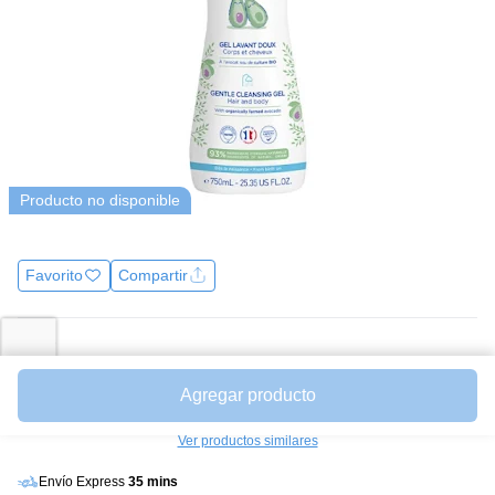
Producto no disponible
Favorito
Compartir
Precio
$123.200
Mililitros a $ 164.27
Agregar producto
Avísame cuando esté disponible
Ver productos similares
Envío Express
35 mins