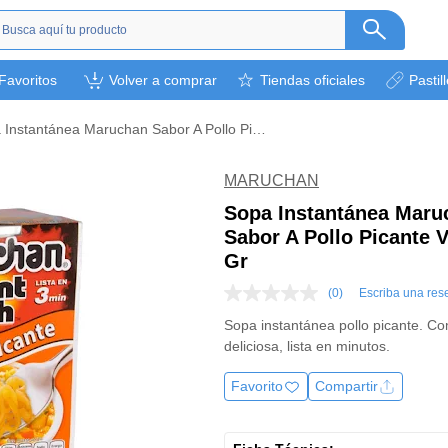
s
Favoritos
Volver a comprar
Tiendas oficiales
Pastil
ética
camentos
Sopa Instantánea Maruchan Sabor A Pollo Picante Vaso X 64 Gr
a
l bebé
MARUCHAN
rsonal
Sopa Instantánea Maru
Sabor A Pollo Picante 
bebidas
Gr
s y otros.
(0)
Escriba una res
ión deportiva
Sin
puntuación
Sopa instantánea pollo picante. Co
Enlace
deliciosa, lista en minutos.
en
la
misma
Favorito
Compartir
página.