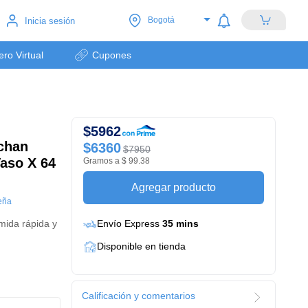
Bogotá
Inicia sesión
lero Virtual
Cupones
$5962
chan
$6360
$7950
Vaso X 64
Gramos a $ 99.38
Agregar producto
eña
mida rápida y
Envío Express
35 mins
Disponible en tienda
Calificación y comentarios