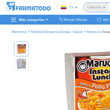
Col
Categorías
Toda
Más categorías
Mundo Ofertas
Mis 
Dermocosm
Salud y medi
Alimentos Y Bebidas
Despensa
Sopas, Salsas Y Aderezos
/
/
/
Bellez
Cuidado de
Cuidado pe
Alimentos y 
Hogar, mascota
Bienestar y nutric