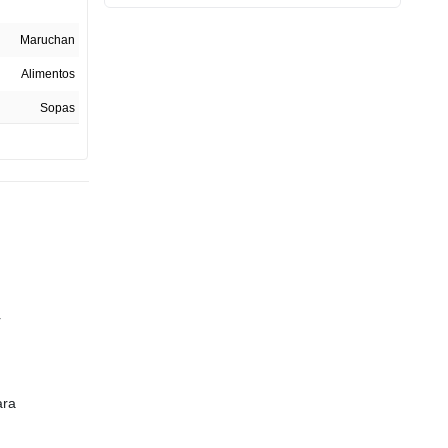
Maruchan
Alimentos
Sopas
64 G
1
No aplica
stados Unidos
RSiA10I31805
Botella
r
8.5 CM
8.5 CM
ara
10 CM