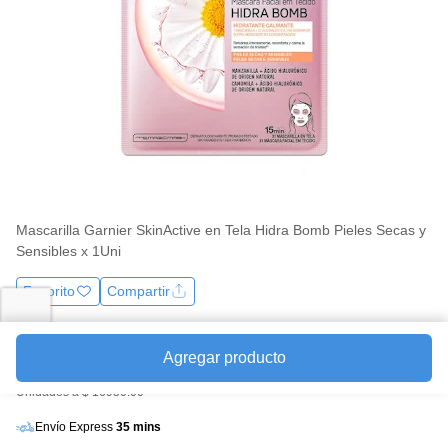
la
misma
página.
Mascarilla Garnier SkinActive en Tela Hidra Bomb Pieles Secas y
Sensibles x 1Uni
Favorito
Compartir
Precio
Agregar producto
$16.950
Unidades a $ 16950.00
Envío Express
35 mins