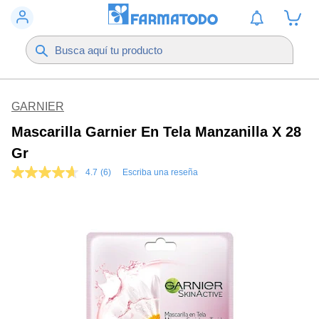
GARNIER
Mascarilla Garnier En Tela Manzanilla X 28
Gr
4.7
(6)
Escriba una reseña
4.7
de
5
estrellas,
valor
medio
de
valoración.
Read
6
Reviews.
Enlace
en