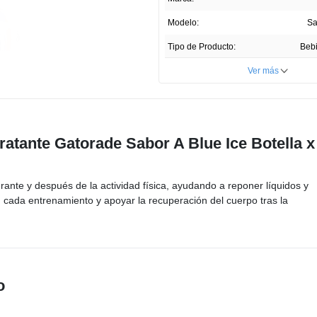
Reviews.
Enlace
Modelo:
Sa
en
la
Tipo de Producto:
Bebi
misma
página.
Cantidad:
Ver más
Unidades por paquete:
País de Producción:
dratante Gatorade Sabor A Blue Ice Botella x
Registro Invima:
RSA-
Presentación del Producto:
ante y después de la actividad física, ayudando a reponer líquidos y
Profundidad ITEM:
cada entrenamiento y apoyar la recuperación del cuerpo tras la
Ancho ITEM:
Altura ITEM
o