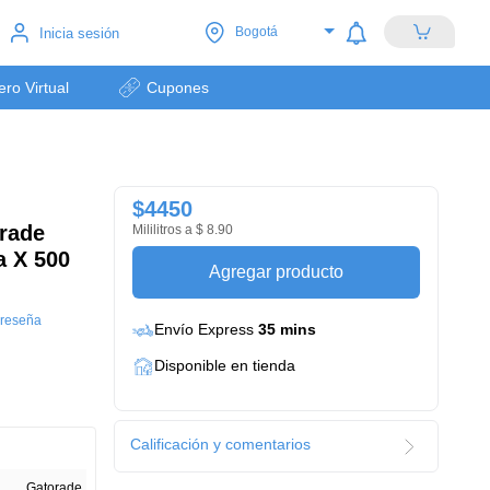
Bogotá
Inicia sesión
lero Virtual
Cupones
$4450
orade
Mililitros a $ 8.90
a X 500
Agregar producto
 reseña
Envío Express
35 mins
Disponible en tienda
Calificación y comentarios
Gatorade