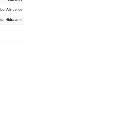
bor A Blue Ice
da Hidratante
500 ml
1
Colombia
003939-2017
Frasco
6,6 cm
6,6 cm
21,5 cm