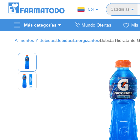
Col
Categorías
Toda
Más categorías
Mundo Ofertas
Mis 
Dermocosm
Salud y medi
Alimentos Y Bebidas
Bebidas
Energizantes
/
/
/
Bellez
Cuidado de
Cuidado pe
Alimentos y 
Hogar, mascota
Bienestar y nutric