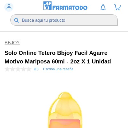
BBJOY
Solo Online Tetero Bbjoy Facil Agarre
Motivo Mariposa 60ml - 2oz X 1 Unidad
(0)
Escriba una reseña
Sin
puntuación
Enlace
en
la
misma
página.