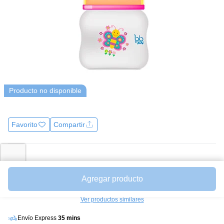
Producto no disponible
Favorito
Compartir
Precio
$10.900
Mililitros a $ 181.67
Agregar producto
Avísame cuando esté disponible
Ver productos similares
Envío Express
35 mins