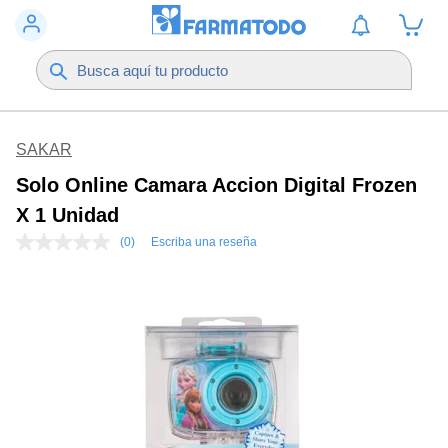
SAKAR
Solo Online Camara Accion Digital Frozen
X 1 Unidad
(0)
Escriba una reseña
Sin
puntuación
Enlace
en
la
misma
página.