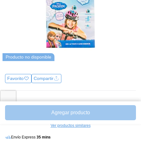
Producto no disponible
Favorito
Compartir
Precio
$138.000
Unidades a $ 138000.00
Agregar producto
Avísame cuando esté disponible
Ver productos similares
Envío Express
35 mins