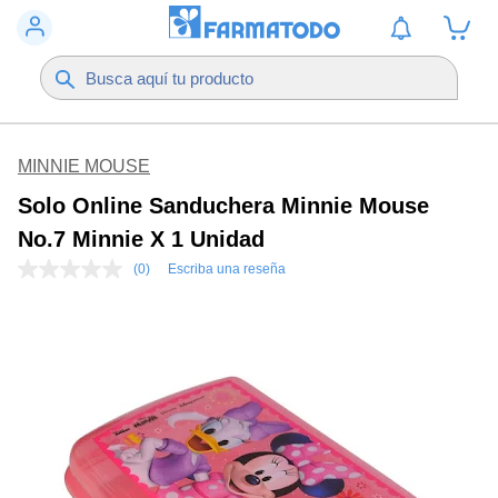
MINNIE MOUSE
Solo Online Sanduchera Minnie Mouse
No.7 Minnie X 1 Unidad
(0)
Escriba una reseña
Sin
puntuación
Enlace
en
la
misma
página.