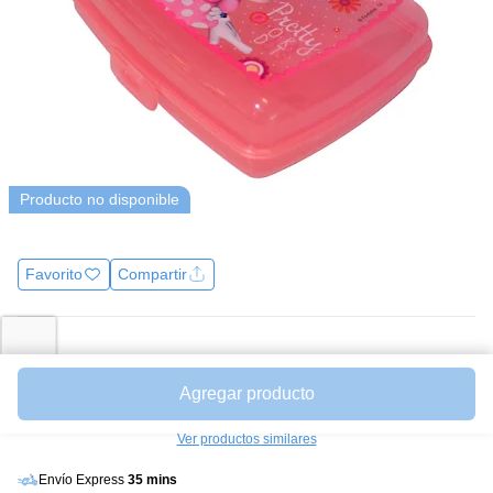
Producto no disponible
Favorito
Compartir
Precio
$7900
Unidades a $ 7900.00
Agregar producto
Avísame cuando esté disponible
Ver productos similares
Envío Express
35 mins