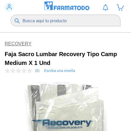
RECOVERY
Faja Sacro Lumbar Recovery Tipo Camp
Medium X 1 Und
(0)
Escriba una reseña
Sin
puntuación
Enlace
en
la
misma
página.