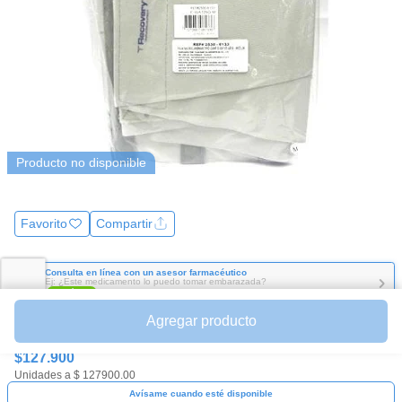
Producto no disponible
Favorito
Compartir
Consulta en línea con un asesor farmacéutico
Ej: ¿Este medicamento lo puedo tomar embarazada?
En línea
L-S 10 am a 7 pm
Agregar producto
Precio
$127.900
Unidades a $ 127900.00
Avísame cuando esté disponible