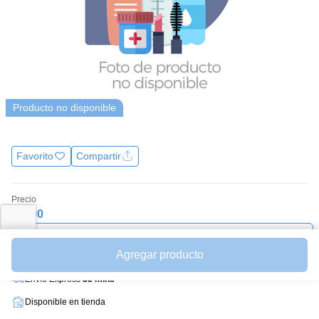
Producto no disponible
Favorito
Compartir
Precio
$1900
Avísame cuando esté disponible
Ver productos similares
Agregar producto
Envío Express
35 mins
Disponible en tienda