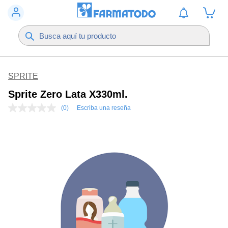
SPRITE
Sprite Zero Lata X330ml.
(0)
Escriba una reseña
Sin
puntuación
Enlace
en
la
misma
página.