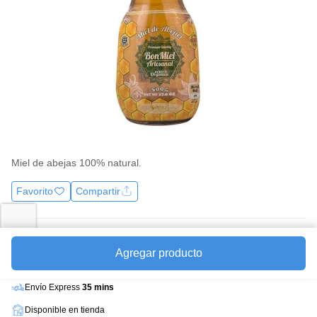
la
misma
página.
Miel de abejas 100% natural.
Favorito
Compartir
Precio
$24.450
Agregar producto
Mililitros a $ 48.90
Envío Express
35 mins
Disponible en tienda