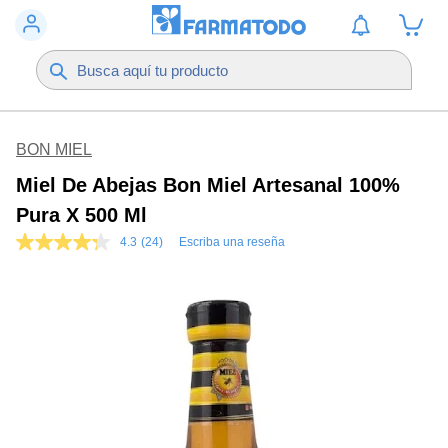
BON MIEL
Miel De Abejas Bon Miel Artesanal 100%
Pura X 500 Ml
4.3
(24)
Escriba una reseña
4.3
de
5
estrellas,
valor
medio
de
valoración.
Read
24
Reviews.
Enlace
en