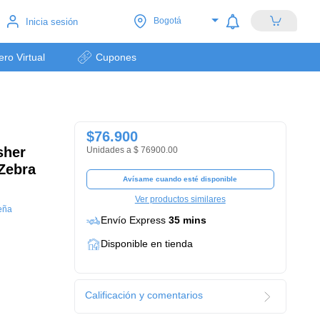
Bogotá
Inicia sesión
lero Virtual
Cupones
$76.900
sher
Unidades a $ 76900.00
 Zebra
Avísame cuando esté disponible
Ver productos similares
eña
Envío Express
35 mins
Disponible en tienda
Calificación y comentarios