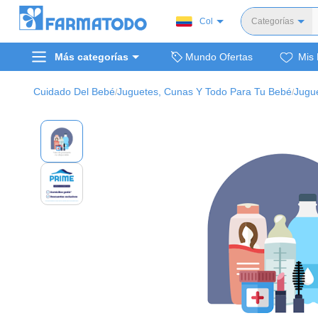
Col
Categorías
Toda
Más categorías
Mundo Ofertas
Mis 
Dermocosm
Salud y medi
Cuidado Del Bebé
Juguetes, Cunas Y Todo Para Tu Bebé
Jugu
/
/
Bellez
Cuidado de
Cuidado pe
Alimentos y 
Hogar, mascota
Bienestar y nutric