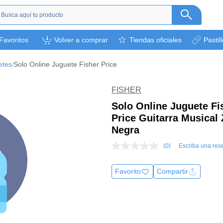
s
Favoritos
Volver a comprar
Tiendas oficiales
Pastil
ética
camentos
etes
Solo Online Juguete Fisher Price
/
a
l bebé
FISHER
rsonal
Solo Online Juguete Fi
Price Guitarra Musical
bebidas
Negra
s y otros.
(0)
Escriba una res
ión deportiva
Sin
puntuación
Enlace
Favorito
Compartir
en
la
misma
página.