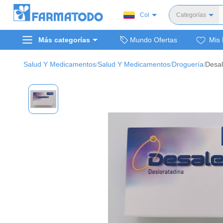
Col
Categorías
Toda
Más categorías
Mundo Ofertas
Mis 
Dermocosm
Salud y medi
Salud Y Medicamentos
Salud Y Medicamentos
Droguería
/
/
/
Bellez
Cuidado de
Cuidado pe
Alimentos y 
Hogar, mascota
Bienestar y nutric