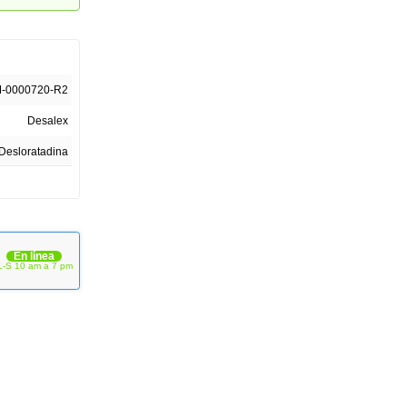
-0000720-R2
Desalex
Desloratadina
5 mg
Tabletas
 x 10 Tabletas
En línea
L-S 10 am a 7 pm