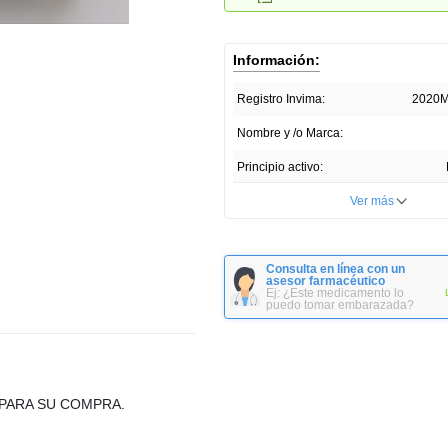
la
misma
página.
Información:
Registro Invima:
2020M
Nombre y /o Marca:
Principio activo:
Concentración: (mg, g, mcg)
Ver más
Forma farmacéutica:
Presentación Comercial:
Consulta en línea con un
Caja
asesor farmacéutico
Ej: ¿Este medicamento lo
puedo tomar embarazada?
PARA SU COMPRA.