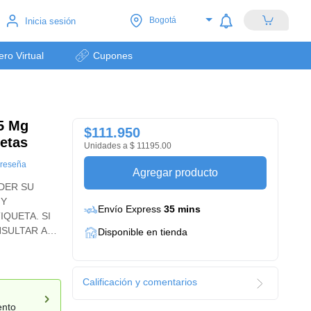
Bogotá
Inicia sesión
lero Virtual
Cupones
 5 Mg
$111.950
etas
Unidades a $ 11195.00
 reseña
Agregar producto
DER SU
 Y
Envío Express
35 mins
IQUETA. SI
NSULTAR AL
Disponible en tienda
Calificación y comentarios
ento