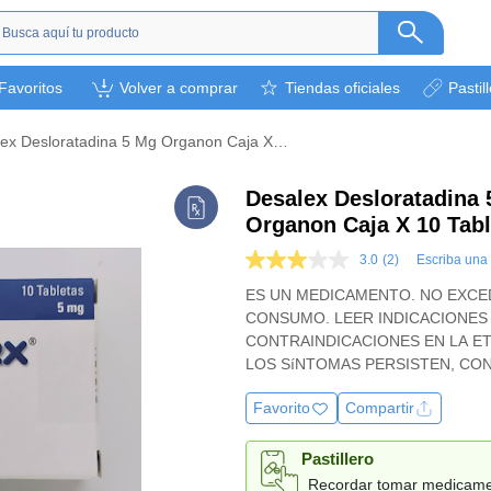
s
Favoritos
Volver a comprar
Tiendas oficiales
Pastil
ética
camentos
Desalex Desloratadina 5 Mg Organon Caja X 10 Tabletas
a
l bebé
Desalex Desloratadina
Organon Caja X 10 Tabl
rsonal
bebidas
3.0
(2)
Escriba una
3.0
de
s y otros.
ES UN MEDICAMENTO. NO EXCE
5
CONSUMO. LEER INDICACIONES
estrellas,
ión deportiva
valor
CONTRAINDICACIONES EN LA ET
medio
LOS SíNTOMAS PERSISTEN, CO
de
MÉDICO.
valoración.
Read
Favorito
Compartir
2
Reviews.
Pastillero
Enlace
en
Recordar tomar medicam