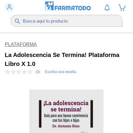
PLATAFORMA
La Adolescencia Se Termina! Plataforma
Libro X 1.0
(0)
Escriba una reseña
Sin
puntuación
Enlace
en
la
misma
página.