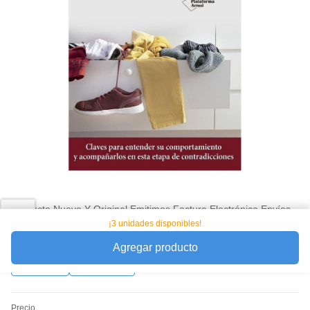
Producto Nuevo Y Original Emitimos Factura Electrónica Envíos
Rápidos A Nivel Nacional Garantía Posventa Servicio Al Cliente
¡3 unidades disponibles!
Personalizado
Agregar producto
Favorito
Compartir
Precio