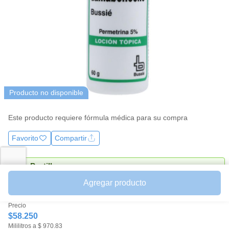
la
misma
página.
Producto no disponible
Este producto requiere fórmula médica para su compra
Favorito
Compartir
Pastillero
Recordar tomar medicamento
Agregar producto
Precio
$58.250
Mililitros a $ 970.83