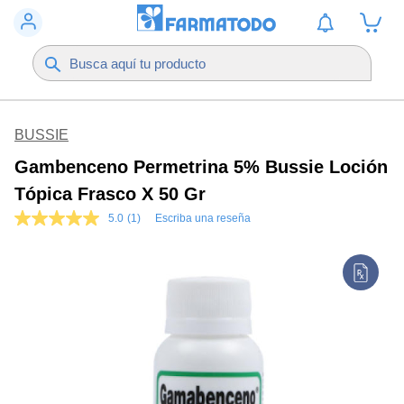
BUSSIE
Gambenceno Permetrina 5% Bussie Loción
Tópica Frasco X 50 Gr
5.0
(1)
Escriba una reseña
5.0
de
5
estrellas,
valor
medio
de
valoración.
Read
a
Review.
Enlace
en