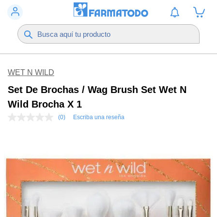
WET N WILD
Set De Brochas / Wag Brush Set Wet N
Wild Brocha X 1
(0)
Escriba una reseña
Sin
puntuación
Enlace
en
la
misma
página.