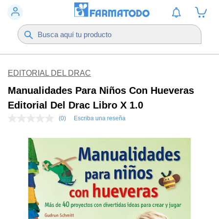
EDITORIAL DEL DRAC
Manualidades Para Niños Con Hueveras
Editorial Del Drac Libro X 1.0
(0)
Escriba una reseña
Sin
puntuación
Enlace
en
la
misma
página.