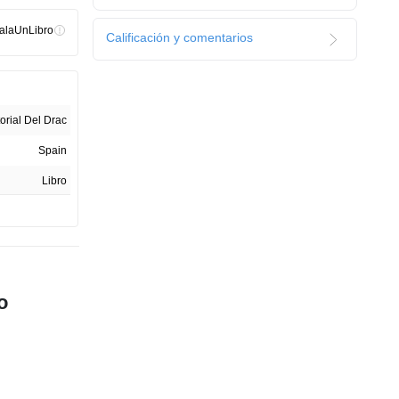
alaUnLibro
Calificación y comentarios
torial Del Drac
Spain
Libro
1.0
Libro
o