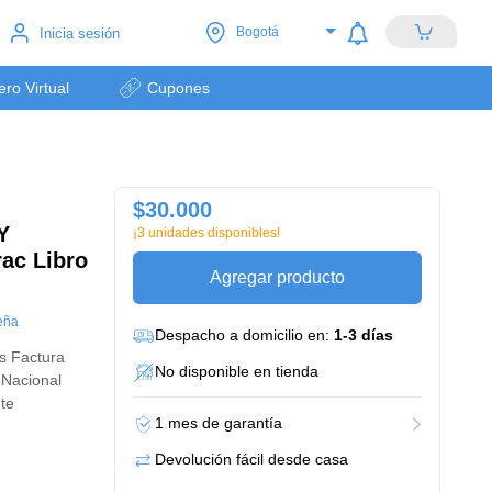
Bogotá
Inicia sesión
lero Virtual
Cupones
$30.000
Y
¡3 unidades disponibles!
rac Libro
Agregar producto
eña
Despacho a domicilio en:
1-3 días
s Factura
No disponible en tienda
 Nacional
nte
1 mes de garantía
Devolución fácil desde casa