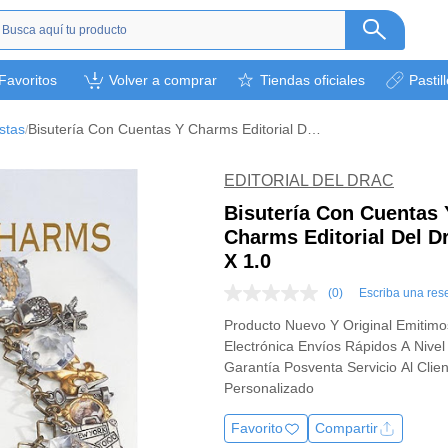
s
Favoritos
Volver a comprar
Tiendas oficiales
Pastil
ética
camentos
stas
Bisutería Con Cuentas Y Charms Editorial Del Drac Libro X 1.0
/
a
l bebé
EDITORIAL DEL DRAC
rsonal
Bisutería Con Cuentas 
Charms Editorial Del D
bebidas
X 1.0
s y otros.
(0)
Escriba una res
ión deportiva
Sin
puntuación
Producto Nuevo Y Original Emitimo
Enlace
Electrónica Envíos Rápidos A Nivel
en
la
Garantía Posventa Servicio Al Clie
misma
Personalizado
página.
Favorito
Compartir