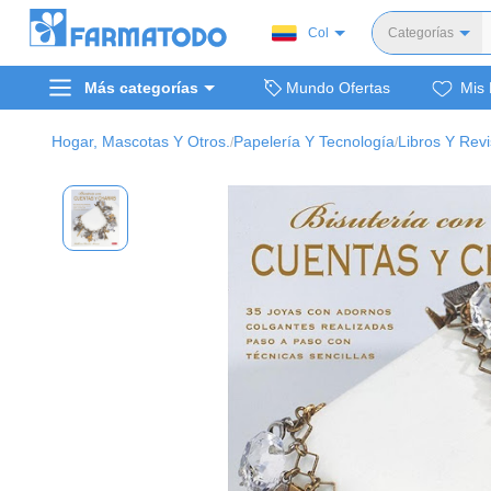
Col
Categorías
Toda
Más categorías
Mundo Ofertas
Mis 
Dermocosm
Salud y medi
Hogar, Mascotas Y Otros.
Papelería Y Tecnología
Libros Y Revi
/
/
Bellez
Cuidado de
Cuidado pe
Alimentos y 
Hogar, mascota
Bienestar y nutric