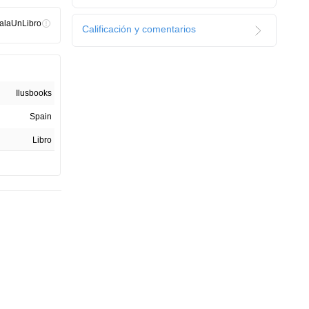
alaUnLibro
Calificación y comentarios
Ilusbooks
Spain
Libro
1.0
Libro