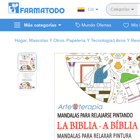
Col
Categorías
Toda
Más categorías
Mundo Ofertas
Mis 
Dermocosm
Salud y medi
Hogar, Mascotas Y Otros.
Papelería Y Tecnología
Libros Y Revi
/
/
Bellez
Cuidado de
Cuidado pe
Alimentos y 
Hogar, mascota
Bienestar y nutric