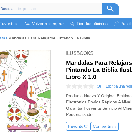
s
Favoritos
Volver a comprar
Tiendas oficiales
Pastil
ética
camentos
stas
Mandalas Para Relajarse Pintando La Biblia Ilusbooks Libro X 1.0
/
a
l bebé
ILUSBOOKS
rsonal
Mandalas Para Relajar
Pintando La Biblia Ilu
bebidas
Libro X 1.0
s y otros.
(0)
Escriba una res
ión deportiva
Sin
puntuación
Producto Nuevo Y Original Emitimo
Enlace
Electrónica Envíos Rápidos A Nivel
en
la
Garantía Posventa Servicio Al Clie
misma
Personalizado
página.
Favorito
Compartir