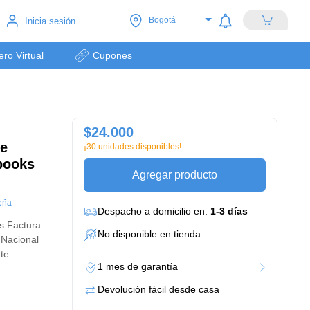
Bogotá
Inicia sesión
lero Virtual
Cupones
$24.000
se
¡30 unidades disponibles!
sbooks
Agregar producto
eña
Despacho a domicilio en:
1-3 días
s Factura
No disponible en tienda
 Nacional
nte
1 mes de garantía
Devolución fácil desde casa