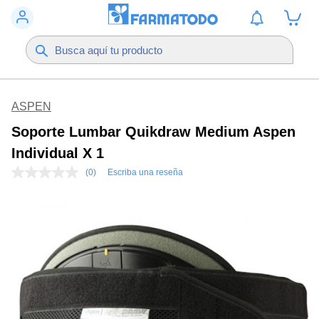
ASPEN
Soporte Lumbar Quikdraw Medium Aspen
Individual X 1
(0)
Escriba una reseña
Sin
puntuación
Enlace
en
la
misma
página.