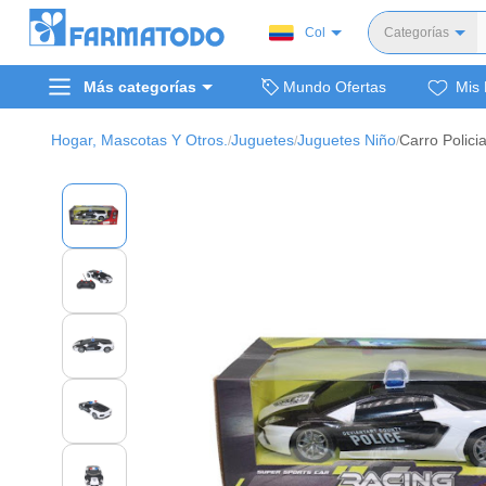
Col
Categorías
Toda
Más categorías
Mundo Ofertas
Mis 
Dermocosm
Salud y medi
Hogar, Mascotas Y Otros.
Juguetes
Juguetes Niño
/
/
/
Bellez
Cuidado de
Cuidado pe
Alimentos y 
Hogar, mascota
Bienestar y nutric