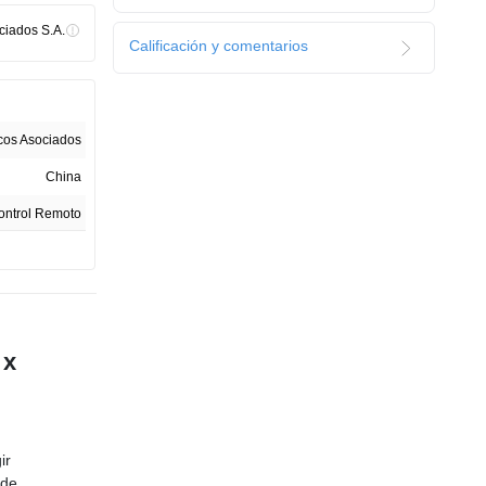
os detallados
ctivo.
ciados S.A.
Calificación y comentarios
icos Asociados
China
ontrol Remoto
1
icos Asociados
ón directa de
r partes
 x
xia o
 este juguete
 de la edad
a.
ir
 de