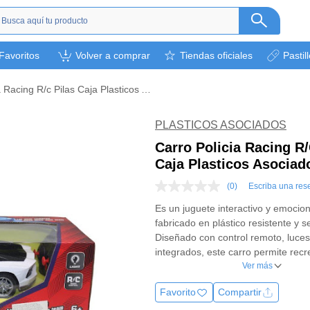
s
Favoritos
Volver a comprar
Tiendas oficiales
Pastil
ética
camentos
Carro Policia Racing R/c Pilas Caja Plasticos Asociados X 1
a
l bebé
PLASTICOS ASOCIADOS
rsonal
Carro Policia Racing R/
Caja Plasticos Asociad
bebidas
s y otros.
(0)
Escriba una res
Sin
puntuación
ión deportiva
Es un juguete interactivo y emocio
Enlace
fabricado en plástico resistente y s
en
la
Diseñado con control remoto, luces
misma
integrados, este carro permite recr
página.
escenarios llenos de acción y din
Ver más
presentación en caja asegura un
Favorito
Compartir
almacenamiento práctico y atractiv