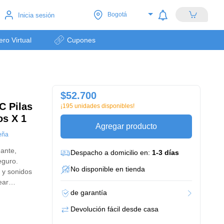
Bogotá
Inicia sesión
lero Virtual
Cupones
$52.700
c Pilas
¡195 unidades disponibles!
os X 1
Agregar producto
eña
nante,
Despacho a domicilio en:
1-3 días
eguro.
No disponible en tienda
 y sonidos
ear
amismo. Su
de garantía
Devolución fácil desde casa
o, mientras