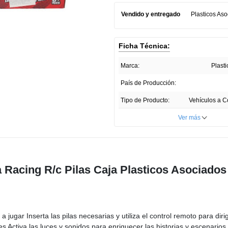
que los colores vibrantes y acabad
fomentan la creatividad y el juego a
Vendido y entregado
Plasticos Aso
Ficha Técnica:
Marca:
Plast
País de Producción:
Tipo de Producto:
Vehículos a C
Unidades por paquete:
Ver más
Nombre del fabricante:
Plast
Advertencias:
Requiere de la supervisi
un adulto, puede contene
a Racing R/c Pilas Caja Plasticos Asociados
pequeñas, riesgo de asfi
ahogamiento, no destinar
para menores por debajo
establecida en la etiquet
 jugar Inserta las pilas necesarias y utiliza el control remoto para dirig
es Activa las luces y sonidos para enriquecer las historias y escenarios