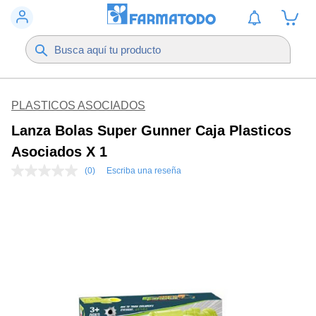
PLASTICOS ASOCIADOS
Lanza Bolas Super Gunner Caja Plasticos
Asociados X 1
(0)
Escriba una reseña
Sin
puntuación
Enlace
en
la
misma
página.