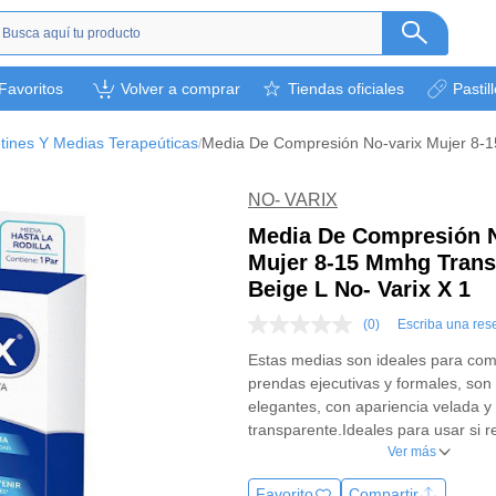
s
Favoritos
Volver a comprar
Tiendas oficiales
Pastil
ética
camentos
tines Y Medias Terapeúticas
/
a
l bebé
NO- VARIX
rsonal
Media De Compresión N
Mujer 8-15 Mmhg Trans
bebidas
Beige L No- Varix X 1
s y otros.
(0)
Escriba una res
ión deportiva
Sin
puntuación
Estas medias son ideales para com
Enlace
prendas ejecutivas y formales, son 
en
la
elegantes, con apariencia velada y
misma
transparente.Ideales para usar si r
página.
labores donde permaneces mucho 
Ver más
Favorito
Compartir