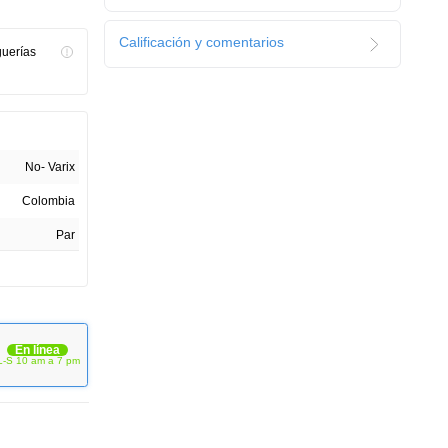
Calificación y comentarios
guerías
No- Varix
Colombia
Par
1
En línea
L-S 10 am a 7 pm