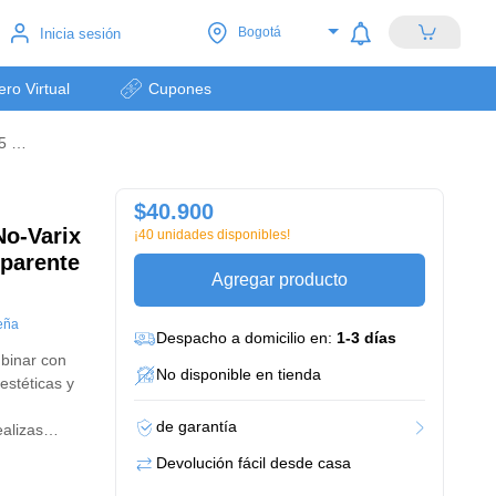
Bogotá
Inicia sesión
lero Virtual
Cupones
Media De Compresión No-varix Mujer 8-15 Mmhg Transparente Beige L No- Varix X 1
$40.900
o-Varix
¡40 unidades disponibles!
parente
Agregar producto
eña
Despacho a domicilio en:
1-3 días
binar con
No disponible en tienda
estéticas y
de garantía
ealizas
t
Devolución fácil desde casa