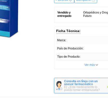
Vendido y
Ortopédicos y Dro
entregado
Futuro
Ficha Técnica:
Marca:
País de Producción:
Tipo de Producto:
Unidades por paquete:
Ver más
Consulta en línea con un
asesor farmacéutico
Ej: ¿Este medicamento lo
puedo tomar embarazada?