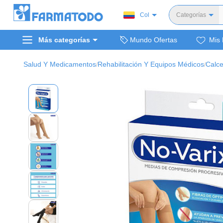
Col
Categorías
Toda
Más categorías
Mundo Ofertas
Mis 
Dermocosm
Salud y medi
Salud Y Medicamentos
Rehabilitación Y Equipos Médicos
Calce
/
/
Bellez
Cuidado de
Cuidado pe
Alimentos y 
Hogar, mascota
Bienestar y nutric