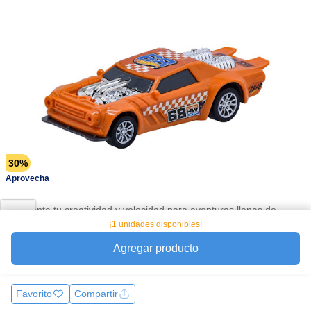
30%
Aprovecha
Aumenta tu creatividad y velocidad para aventuras llenas de
acción, crea tu carro y compite durante todo el día Con el Carro
¡1 unidades disponibles!
Pullback Hot Wheels lleva la acción y la diversión a tu habitación
Agregar producto
y al par
Ver más
Favorito
Compartir