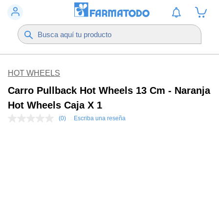
HOT WHEELS
Carro Pullback Hot Wheels 13 Cm - Naranja
Hot Wheels Caja X 1
(0)
Escriba una reseña
Sin
puntuación
Enlace
en
la
misma
página.