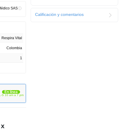
Médico SAS
Calificación y comentarios
Respira Vital
Colombia
1
En línea
L-S 10 am a 7 pm
 x