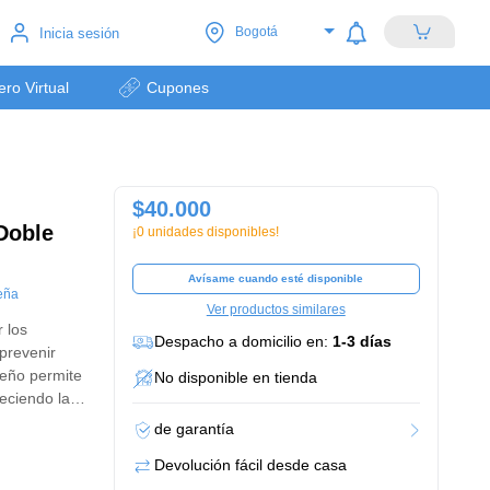
Bogotá
Inicia sesión
lero Virtual
Cupones
$40.000
 Doble
¡0 unidades disponibles!
Avísame cuando esté disponible
eña
Ver productos similares
r los
Despacho a domicilio en:
1-3 días
prevenir
seño permite
No disponible en tienda
eciendo la
de garantía
Devolución fácil desde casa