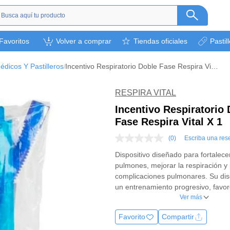
s
Favoritos
Volver a comprar
Tiendas oficiales
Pastil
ética
camentos
dicos Y Pastilleros
Incentivo Respiratorio Doble Fase Respira Vital X 1
/
a
l bebé
RESPIRA VITAL
rsonal
Incentivo Respiratorio
Fase Respira Vital X 1
bebidas
s y otros.
(0)
Escriba una res
Sin
puntuación
ión deportiva
Dispositivo diseñado para fortalece
Enlace
pulmones, mejorar la respiración y 
en
la
complicaciones pulmonares. Su di
misma
un entrenamiento progresivo, favor
página.
expansión pulmonar y la e
Ver más
Favorito
Compartir