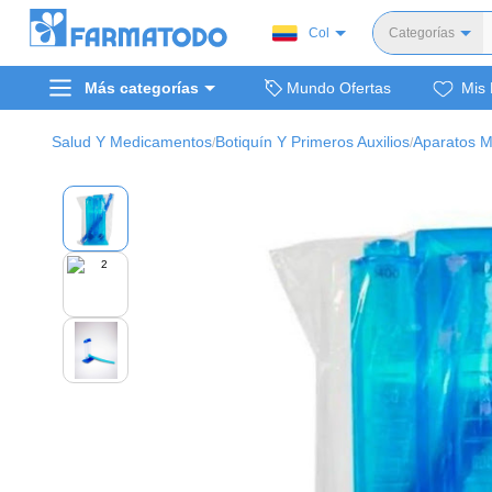
Col
Categorías
Toda
Más categorías
Mundo Ofertas
Mis 
Dermocosm
Salud y medi
Salud Y Medicamentos
Botiquín Y Primeros Auxilios
Aparatos Mé
/
/
Bellez
Cuidado de
Cuidado pe
Alimentos y 
Hogar, mascota
Bienestar y nutric