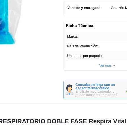
Vendido y entregado
Corazón 
Ficha Técnica:
Marca:
País de Producción:
Unidades por paquete:
Ver más
Consulta en línea con un
asesor farmacéutico
Ej: ¿Este medicamento lo
puedo tomar embarazada?
O RESPIRATORIO DOBLE FASE Respira Vital