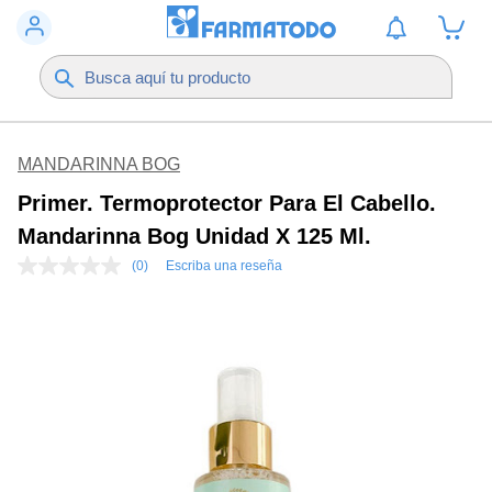
MANDARINNA BOG
Primer. Termoprotector Para El Cabello.
Mandarinna Bog Unidad X 125 Ml.
(0)
Escriba una reseña
Sin
puntuación
Enlace
en
la
misma
página.