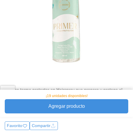
nuestro termo protector en Hairspray que prepara y protege el
cabello de altas temperaturas hasta 230°C, como de planchas,
¡19 unidades disponibles!
secadores, y rizadoras. Formula Libre de Parabenos, Petro latos
Agregar producto
y sulfatos. A
Ver más
Favorito
Compartir