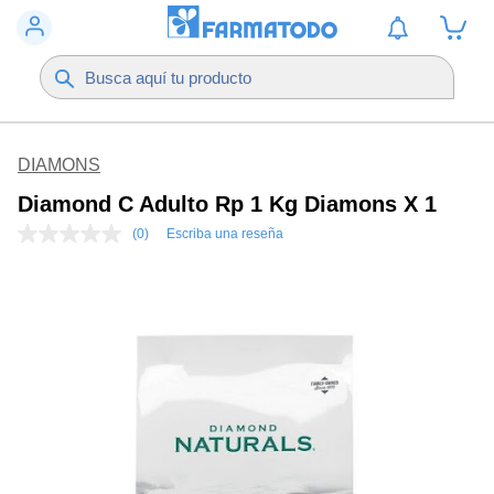
DIAMONS
Diamond C Adulto Rp 1 Kg Diamons X 1
(0)
Escriba una reseña
Sin
puntuación
Enlace
en
la
misma
página.