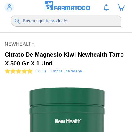
NEWHEALTH
Citrato De Magnesio Kiwi Newhealth Tarro
X 500 Gr X 1 Und
5.0
(1)
Escriba una reseña
5.0
de
5
estrellas,
valor
medio
de
valoración.
Read
a
Review.
Enlace
en