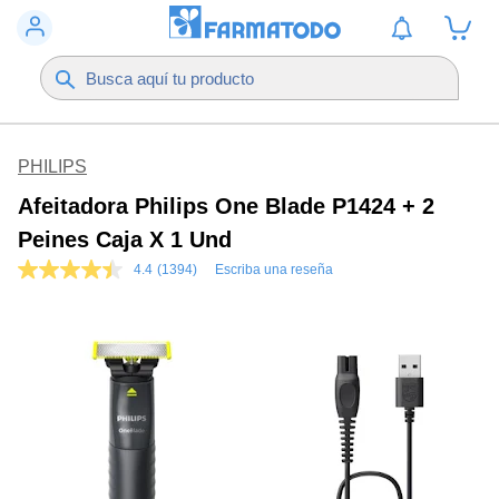
PHILIPS
Afeitadora Philips One Blade P1424 + 2
Peines Caja X 1 Und
4.4
(1394)
Escriba una reseña
4.4
de
5
estrellas,
valor
medio
de
valoración.
Read
1394
Reviews.
Enlace
en