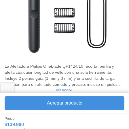
la
misma
página.
La Afeitadora Philips OneBlade QP1424/10 recorta, perfila y
afeita cualquier longitud de vello con una sola herramienta.
Incluye 2 peines guía (1 mm y 3 mm) y una cuchilla de larga
duración para un afeitado cómodo y preciso, incluso en pieles
sensibles. Su diseño ergonómico y funcionamiento inalámbrico la
Ver más
convierten en una excelente opción para el cuidado diario del
Favorito
Compartir
rostro.
Agregar producto
Precio
$139.900