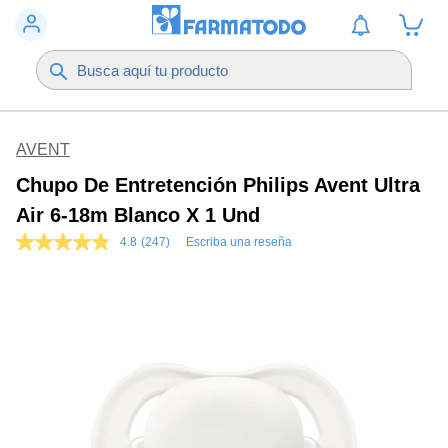
AVENT
Chupo De Entretención Philips Avent Ultra
Air 6-18m Blanco X 1 Und
4.8
(247)
Escriba una reseña
4.8
de
5
estrellas,
valor
medio
de
valoración.
Read
247
Reviews.
Enlace
en