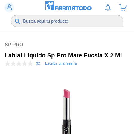
SP PRO
Labial Líquido Sp Pro Mate Fucsia X 2 Ml
(0)
Escriba una reseña
Sin
puntuación
Enlace
en
la
misma
página.