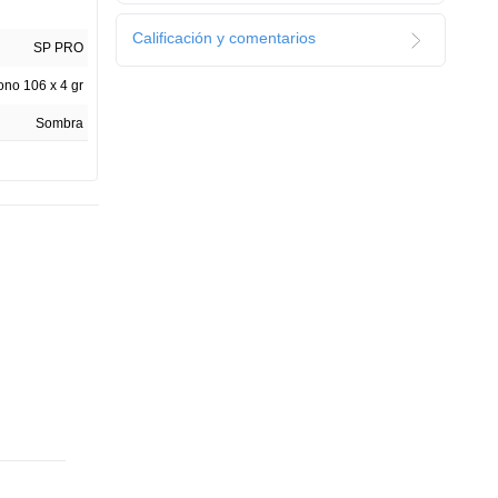
Calificación y comentarios
SP PRO
ono 106 x 4 gr
Sombra
4 g
1
do tipo de piel
Colombia
C 1584-00CO
Multipack
5,29 cm
5,29 cm
1,15 cm