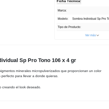
Enlace
Ficha Técnica:
en
la
Marca:
misma
página.
Modelo:
Sombra Individual Sp Pro T
Tipo de Producto:
Cantidad:
Ver más
Unidades por paquete:
Tipo de Piel:
To
dividual Sp Pro Tono 106 x 4 gr
País de Producción:
Registro Invima:
NSO
pigmentos minerales micropulverizados que proporcionan un color
perfecto para llevar a donde quieras.
Presentación del Producto:
Profundidad ITEM:
o creando el look deseado.
Ancho ITEM:
Altura ITEM