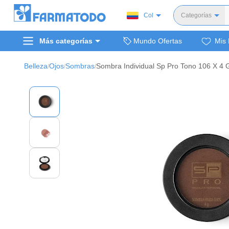
Col
Categorías
Toda
Más categorías
Mundo Ofertas
Mis 
Dermocosm
Salud y medi
Belleza
Ojos
Sombras
Sombra Individual Sp Pro Tono 106 X 4 
/
/
/
Bellez
Cuidado de
Cuidado pe
Alimentos y 
Hogar, mascota
Bienestar y nutric