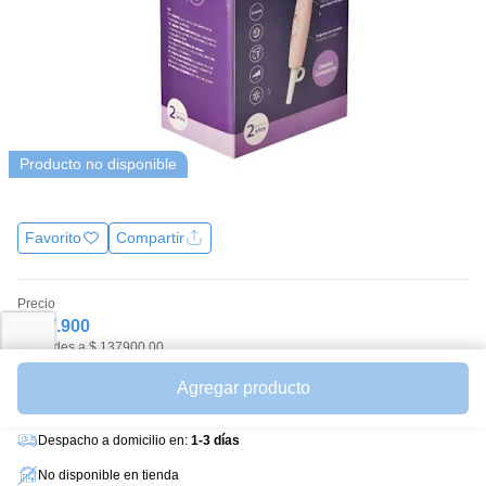
página.
Producto no disponible
Favorito
Compartir
Precio
$137.900
Unidades a $ 137900.00
Avísame cuando esté disponible
Agregar producto
Ver productos similares
Despacho a domicilio en:
1-3 días
No disponible en tienda